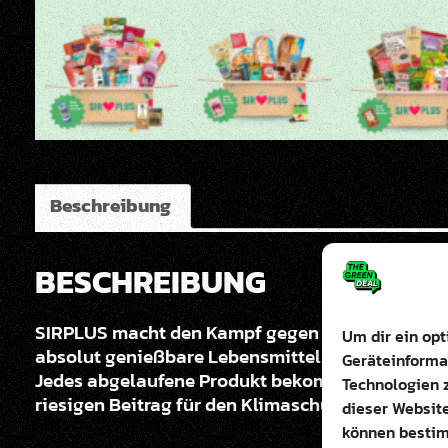
Beschreibung
BESCHREIBUNG
SIRPLUS macht den Kampf gegen Lebensmittelver
Um dir ein opt
absolut genießbare Lebensmittel direkt bei Pro
Geräteinforma
Jedes abgelaufene Produkt bekommt hierdurch e
Technologien z
riesigen Beitrag für den Klimaschutz und zeigt
dieser Website
können bestim