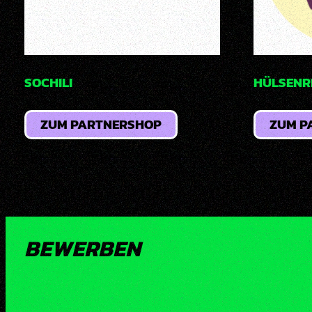
SOCHILI
HÜLSENR
ZUM PARTNERSHOP
ZUM P
BEWERBEN