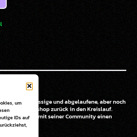
l
ettet überschüssige und abgelaufene, aber noch
ookies, um
igenen Onlineshop zurück in den Kreislauf.
iesen
RPLUS zusammen mit seiner Community einen
utige IDs auf
zurückziehst,