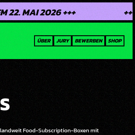
I 2026 +++
+++ DIE 
ÜBER
JURY
BEWERBEN
SHOP
S
hlandweit Food-Subscription-Boxen mit