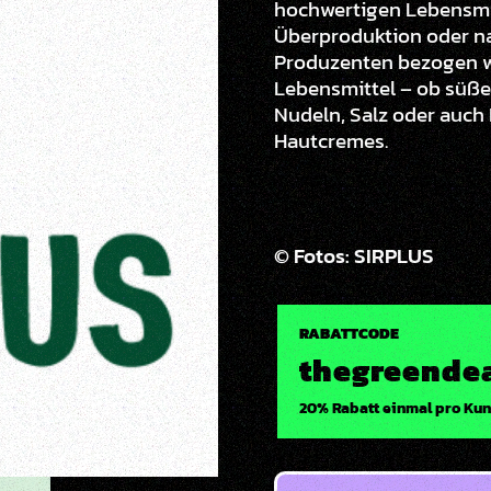
hochwertigen Lebensmit
Überproduktion oder n
Produzenten bezogen we
Lebensmittel – ob süße 
Nudeln, Salz oder auch
Hautcremes.
© Fotos: SIRPLUS
RABATTCODE
thegreende
20% Rabatt einmal pro Kun