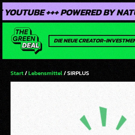
Skip
E +++ POWERED BY NATURSTROM +
to
content
DIE NEUE CREATOR-INVESTM
Start
/
Lebensmittel
/ SIRPLUS