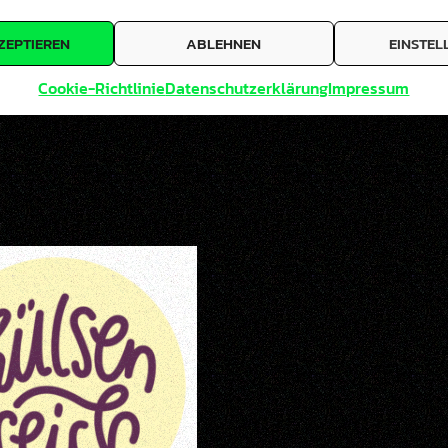
ZEPTIEREN
ABLEHNEN
EINSTE
abattcodes ein Einkauf im Partnershop zustande, w
bei keine Mehrkosten. Wo, wann und wie ein Produkt g
Cookie-Richtlinie
Datenschutzerklärung
Impressum