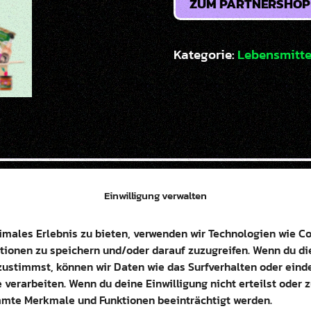
ZUM PARTNERSHOP
Kategorie:
Lebensmitte
Einwilligung verwalten
schwendung alltagstauglich. Das Berliner Startup r
imales Erlebnis zu bieten, verwenden wir Technologien wie C
duzenten und Großhändlern und bringt sie über den e
tionen zu speichern und/oder darauf zuzugreifen. Wenn du d
ine zweite Chance zu fairen Preisen. So leistet SI
ustimmst, können wir Daten wie das Surfverhalten oder einde
, wie einfach nachhaltiger Konsum schmecken kann.
 verarbeiten. Wenn du deine Einwilligung nicht erteilst oder 
mte Merkmale und Funktionen beeinträchtigt werden.