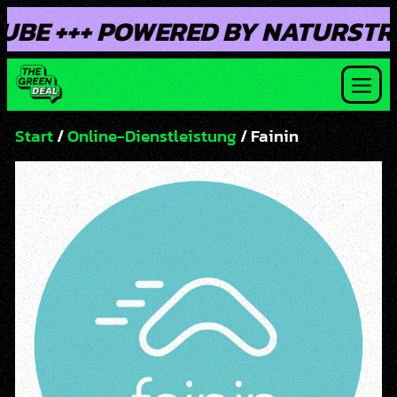
Skip
POWERED BY NATURSTROM +++ SC
to
content
Men
Start
/
Online-Dienstleistung
/ Fainin